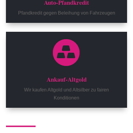
Auto-Pfandkredit
Pfandkredit gegen Beleihung von Fahrzeugen
Ankauf-Altgold
Wir kaufen Altgold und Altsilber zu fairen
Konditionen